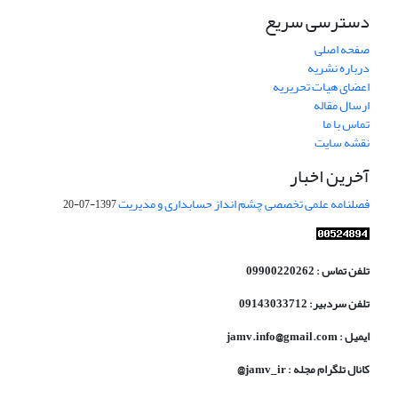
دسترسی سریع
صفحه اصلی
درباره نشریه
اعضای هیات تحریریه
ارسال مقاله
تماس با ما
نقشه سایت
آخرین اخبار
فصلنامه علمی تخصصی چشم انداز حسابداری و مدیریت
1397-07-20
تلفن تماس : 09900220262
تلفن سردبیر: 09143033712
ایمیل : jamv.info@gmail.com
کانال تلگرام مجله : jamv_ir@