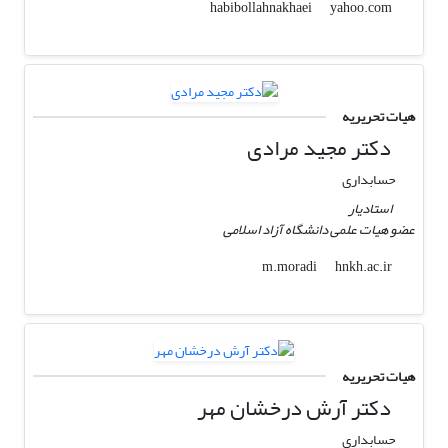
yahoo.com
habibollahnakhaei
هیات تحریریه
دکتر مجید مرادی
حسابداری
استادیار
عضو هیات علمی دانشگاه آزاد اسلامی
hnkh.ac.ir
m.moradi
هیات تحریریه
دکتر آرش درخشان مهر
حسابداری