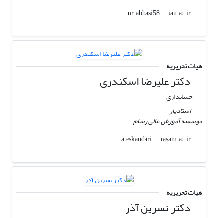
iau.ac.ir
mr.abbasi58
هیات تحریریه
دکتر علیرضا اسکندری
حسابداری
استادیار
موسسه آموزش عالی رسام
rasam.ac.ir
a.eskandari
هیات تحریریه
دکتر نسرین آذر