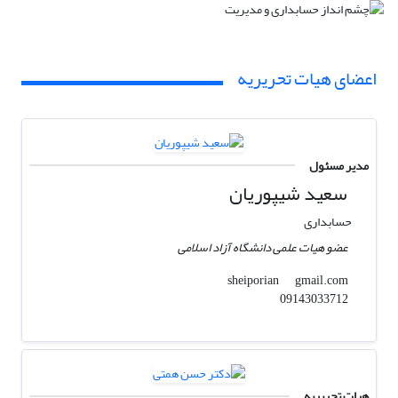
اعضای هیات تحریریه
مدیر مسئول
سعید شیپوریان
حسابداری
عضو هیات علمی دانشگاه آزاد اسلامی
gmail.com
sheiporian
09143033712
هیات تحریریه