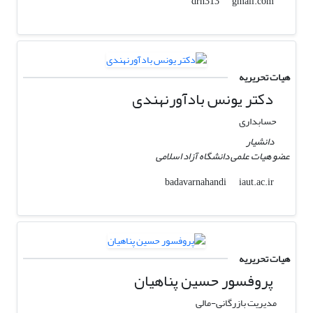
gmail.com
drh313
هیات تحریریه
دکتر یونس بادآورنهندی
حسابداری
دانشیار
عضو هیات علمی دانشگاه آزاد اسلامی
iaut.ac.ir
badavarnahandi
هیات تحریریه
پروفسور حسین پناهیان
مدیریت بازرگانی-مالی