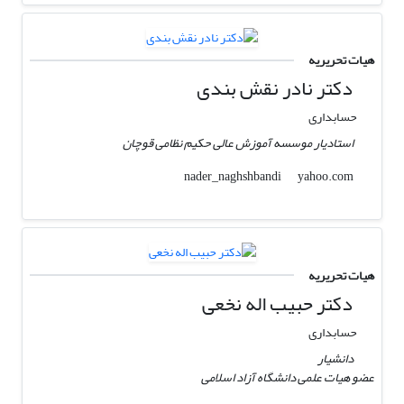
هیات تحریریه
دکتر نادر نقش بندی
حسابداری
استادیار موسسه آموزش عالی حکیم نظامی قوچان
yahoo.com
nader_naghshbandi
هیات تحریریه
دکتر حبیب اله نخعی
حسابداری
دانشیار
عضو هیات علمی دانشگاه آزاد اسلامی