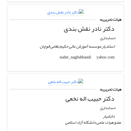
هیات تحریریه
دکتر نادر نقش بندی
حسابداری
استادیار موسسه آموزش عالی حکیم نظامی قوچان
yahoo.com
nader_naghshbandi
هیات تحریریه
دکتر حبیب اله نخعی
حسابداری
دانشیار
عضو هیات علمی دانشگاه آزاد اسلامی