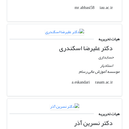
iau.ac.ir
mr.abbasi58
هیات تحریریه
دکتر علیرضا اسکندری
حسابداری
استادیار
موسسه آموزش عالی رسام
rasam.ac.ir
a.eskandari
هیات تحریریه
دکتر نسرین آذر