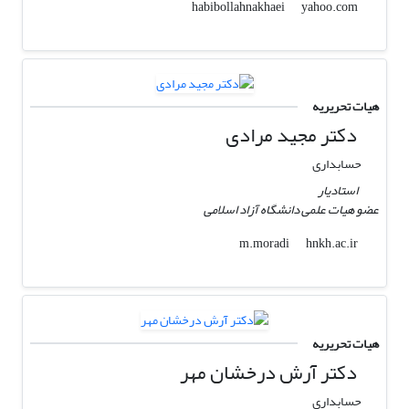
yahoo.com
habibollahnakhaei
هیات تحریریه
دکتر مجید مرادی
حسابداری
استادیار
عضو هیات علمی دانشگاه آزاد اسلامی
hnkh.ac.ir
m.moradi
هیات تحریریه
دکتر آرش درخشان مهر
حسابداری