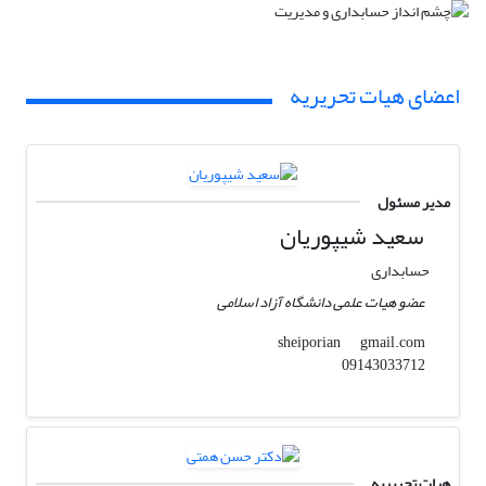
اعضای هیات تحریریه
مدیر مسئول
سعید شیپوریان
حسابداری
عضو هیات علمی دانشگاه آزاد اسلامی
gmail.com
sheiporian
09143033712
هیات تحریریه