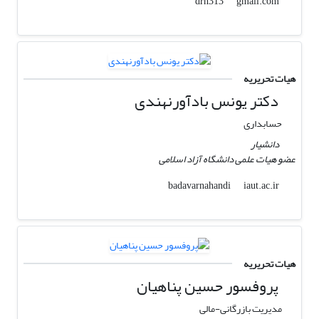
gmail.com
drh313
هیات تحریریه
دکتر یونس بادآورنهندی
حسابداری
دانشیار
عضو هیات علمی دانشگاه آزاد اسلامی
iaut.ac.ir
badavarnahandi
هیات تحریریه
پروفسور حسین پناهیان
مدیریت بازرگانی-مالی