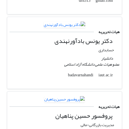
gmail.com
drh313
هیات تحریریه
دکتر یونس بادآورنهندی
حسابداری
دانشیار
عضو هیات علمی دانشگاه آزاد اسلامی
iaut.ac.ir
badavarnahandi
هیات تحریریه
پروفسور حسین پناهیان
مدیریت بازرگانی-مالی