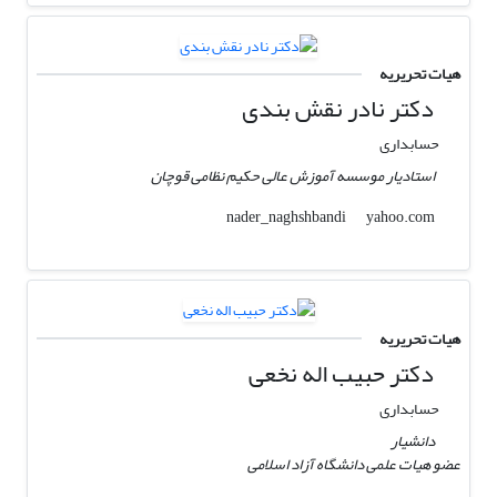
هیات تحریریه
دکتر نادر نقش بندی
حسابداری
استادیار موسسه آموزش عالی حکیم نظامی قوچان
yahoo.com
nader_naghshbandi
هیات تحریریه
دکتر حبیب اله نخعی
حسابداری
دانشیار
عضو هیات علمی دانشگاه آزاد اسلامی