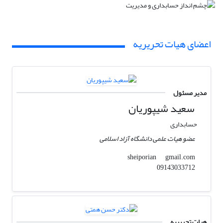
اعضای هیات تحریریه
مدیر مسئول
سعید شیپوریان
حسابداری
عضو هیات علمی دانشگاه آزاد اسلامی
gmail.com
sheiporian
09143033712
هیات تحریریه