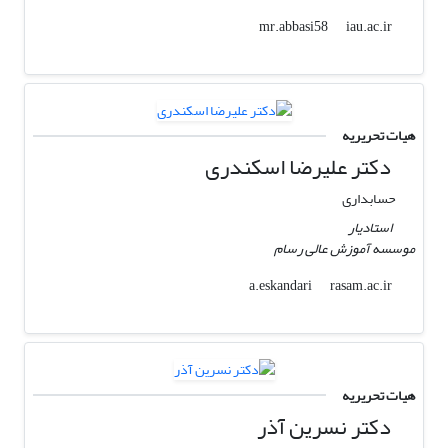
iau.ac.ir
mr.abbasi58
هیات تحریریه
دکتر علیرضا اسکندری
حسابداری
استادیار
موسسه آموزش عالی رسام
rasam.ac.ir
a.eskandari
هیات تحریریه
دکتر نسرین آذر