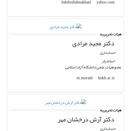
yahoo.com
habibollahnakhaei
هیات تحریریه
دکتر مجید مرادی
حسابداری
استادیار
عضو هیات علمی دانشگاه آزاد اسلامی
hnkh.ac.ir
m.moradi
هیات تحریریه
دکتر آرش درخشان مهر
حسابداری