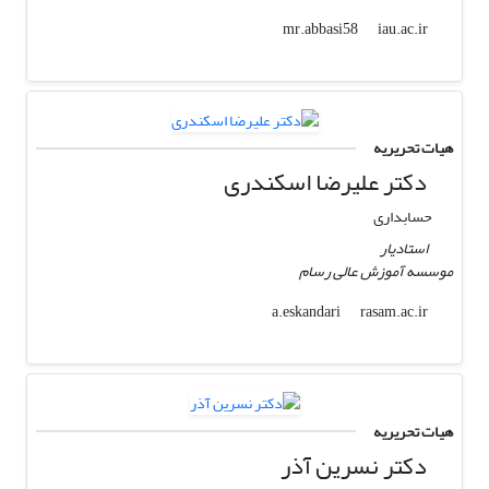
iau.ac.ir
mr.abbasi58
هیات تحریریه
دکتر علیرضا اسکندری
حسابداری
استادیار
موسسه آموزش عالی رسام
rasam.ac.ir
a.eskandari
هیات تحریریه
دکتر نسرین آذر