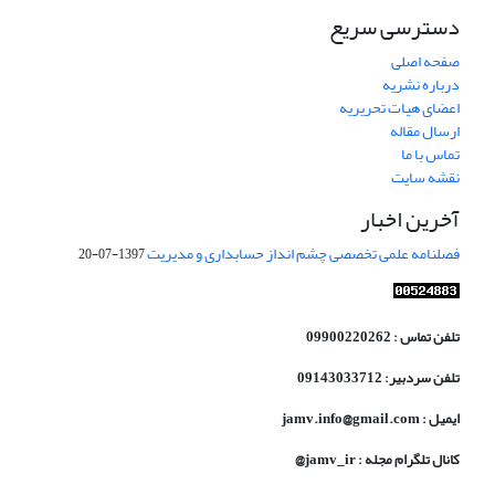
دسترسی سریع
صفحه اصلی
درباره نشریه
اعضای هیات تحریریه
ارسال مقاله
تماس با ما
نقشه سایت
آخرین اخبار
فصلنامه علمی تخصصی چشم انداز حسابداری و مدیریت
1397-07-20
تلفن تماس : 09900220262
تلفن سردبیر: 09143033712
ایمیل : jamv.info@gmail.com
کانال تلگرام مجله : jamv_ir@