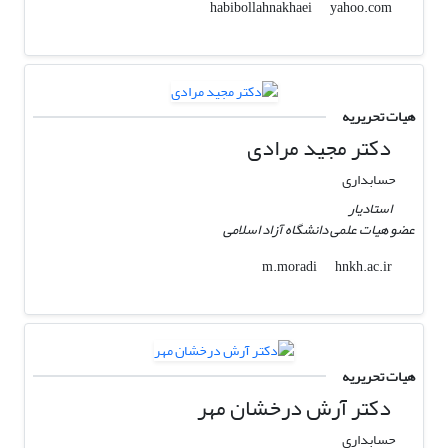
yahoo.com
habibollahnakhaei
هیات تحریریه
دکتر مجید مرادی
حسابداری
استادیار
عضو هیات علمی دانشگاه آزاد اسلامی
hnkh.ac.ir
m.moradi
هیات تحریریه
دکتر آرش درخشان مهر
حسابداری