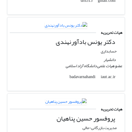
gmail.com
drh313
هیات تحریریه
دکتر یونس بادآورنهندی
حسابداری
دانشیار
عضو هیات علمی دانشگاه آزاد اسلامی
iaut.ac.ir
badavarnahandi
هیات تحریریه
پروفسور حسین پناهیان
مدیریت بازرگانی-مالی