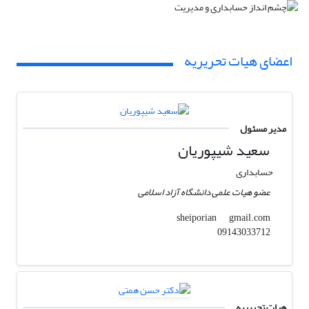
اعضای هیات تحریریه
مدیر مسئول
سعید شیپوریان
حسابداری
عضو هیات علمی دانشگاه آزاد اسلامی
gmail.com
sheiporian
09143033712
هیات تحریریه