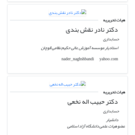
هیات تحریریه
دکتر نادر نقش بندی
حسابداری
استادیار موسسه آموزش عالی حکیم نظامی قوچان
yahoo.com
nader_naghshbandi
هیات تحریریه
دکتر حبیب اله نخعی
حسابداری
دانشیار
عضو هیات علمی دانشگاه آزاد اسلامی