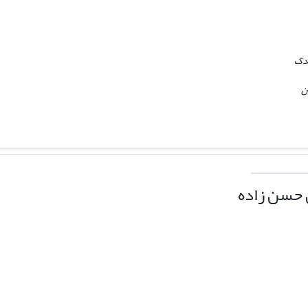
ندک
ن
 حسن زاده