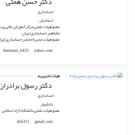
دکتر حسن همتی
حسابداری
استادیار،
عضو هیات علمی مرکز آموزش عالی پر
مشاهیر حسابداری ایران
عضو هیات مدیره انجمن حسابداری ایرا
yahoo.com
hemmati_h433
هیات تحریریه
دکتر رسول برادران
حسابداری
دانشیار
عضو هیات علمی دانشگاه آزاد اسلامی
gmail.com
drh313