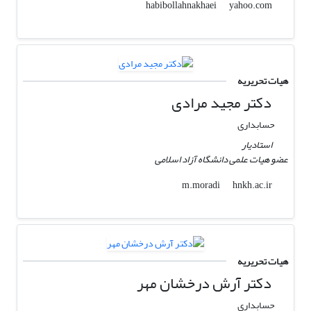
yahoo.com
habibollahnakhaei
هیات تحریریه
دکتر مجید مرادی
حسابداری
استادیار
عضو هیات علمی دانشگاه آزاد اسلامی
hnkh.ac.ir
m.moradi
هیات تحریریه
دکتر آرش درخشان مهر
حسابداری