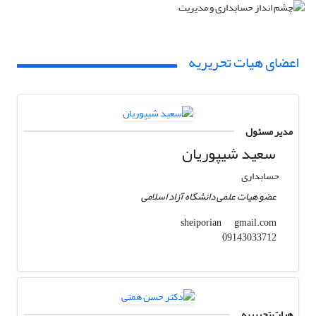
اعضای هیات تحریریه
مدیر مسئول
سعید شیپوریان
حسابداری
عضو هیات علمی دانشگاه آزاد اسلامی
gmail.com
sheiporian
09143033712
هیات تحریریه