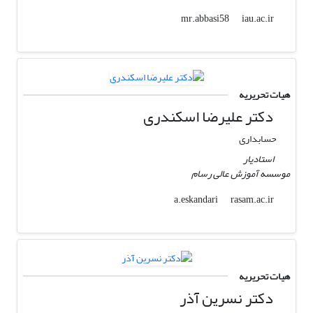
iau.ac.ir
mr.abbasi58
هیات تحریریه
دکتر علیرضا اسکندری
حسابداری
استادیار
موسسه آموزش عالی رسام
rasam.ac.ir
a.eskandari
هیات تحریریه
دکتر نسرین آذر