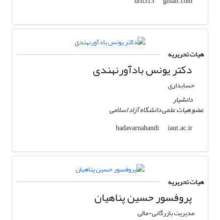
gmail.com
drh313
هیات تحریریه
دکتر یونس بادآورنهندی
حسابداری
دانشیار
عضو هیات علمی دانشگاه آزاد اسلامی
iaut.ac.ir
badavarnahandi
هیات تحریریه
پروفسور حسین پناهیان
مدیریت بازرگانی-مالی