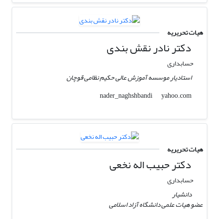
هیات تحریریه
دکتر نادر نقش بندی
حسابداری
استادیار موسسه آموزش عالی حکیم نظامی قوچان
yahoo.com
nader_naghshbandi
هیات تحریریه
دکتر حبیب اله نخعی
حسابداری
دانشیار
عضو هیات علمی دانشگاه آزاد اسلامی