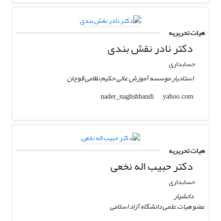
هیات تحریریه
دکتر نادر نقش بندی
حسابداری
استادیار موسسه آموزش عالی حکیم نظامی قوچان
yahoo.com
nader_naghshbandi
هیات تحریریه
دکتر حبیب اله نخعی
حسابداری
دانشیار
عضو هیات علمی دانشگاه آزاد اسلامی