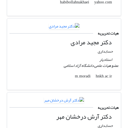
yahoo.com
habibollahnakhaei
هیات تحریریه
دکتر مجید مرادی
حسابداری
استادیار
عضو هیات علمی دانشگاه آزاد اسلامی
hnkh.ac.ir
m.moradi
هیات تحریریه
دکتر آرش درخشان مهر
حسابداری