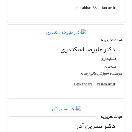
iau.ac.ir
mr.abbasi58
هیات تحریریه
دکتر علیرضا اسکندری
حسابداری
استادیار
موسسه آموزش عالی رسام
rasam.ac.ir
a.eskandari
هیات تحریریه
دکتر نسرین آذر