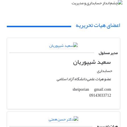
اعضای هیات تحریریه
مدیر مسئول
سعید شیپوریان
حسابداری
عضو هیات علمی دانشگاه آزاد اسلامی
gmail.com
sheiporian
09143033712
هیات تحریریه