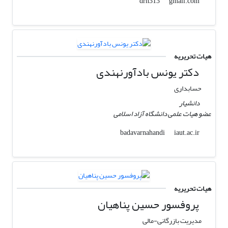
gmail.com
drh313
هیات تحریریه
دکتر یونس بادآورنهندی
حسابداری
دانشیار
عضو هیات علمی دانشگاه آزاد اسلامی
iaut.ac.ir
badavarnahandi
هیات تحریریه
پروفسور حسین پناهیان
مدیریت بازرگانی-مالی