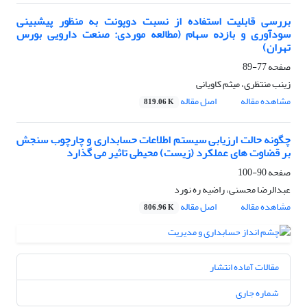
بررسی قابلیت استفاده از نسبت دوپونت به منظور پیش‎بینی
سودآوری و ﺑﺎﺯﺩﻩ سهام (مطالعه موردی: صنعت دارویی بورس
تهران)
صفحه
77-89
زینب منتظری، میثم کاویانی
مشاهده مقاله
اصل مقاله
819.06 K
چگونه حالت ارزیابی سیستم اطلاعات حسابداری و چارچوب سنجش
بر قضاوت های عملکرد (زیست) محیطی تاثیر می گذارد
صفحه
90-100
عبدالرضا محسنی، راضیه ره نورد
مشاهده مقاله
اصل مقاله
806.96 K
مقالات آماده انتشار
شماره جاری