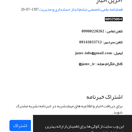
آخرین اخبار
فصلنامه علمی تخصصی چشم انداز حسابداری و مدیریت
1397-07-20
تلفن تماس : 09900220262
تلفن سردبیر: 09143033712
ایمیل : jamv.info@gmail.com
کانال تلگرام مجله : jamv_ir@
اشتراک خبرنامه
برای دریافت اخبار و اطلاعیه های مهم نشریه در خبرنامه نشریه مشترک
شوید.
اشتراک
این وب سایت از کوکی ها برای اطمینان از ارائه بهترین