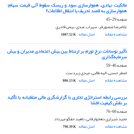
مالکیت نهادی، هموارسازی سود و ریسک سقوط آتی قیمت سهام:
هموارسازی به ‌قصد تحریف یا انتقال اطلاعات؟
صفحه
29-45
غلامرضا منصورفر، سهراب عبدی، بهمن قادری
مشاهده مقاله
اصل مقاله
1007.52 K
تأثیر نوسانات نرخ تورم بر ارتباط بین بیش اعتمادی مدیران و بیش
سرمایه‌گذاری
صفحه
46-59
اصغر حسنی، الهه طالبی، مهدی زبردست
مشاهده مقاله
اصل مقاله
806.13 K
بررسی رابطه استراتژی تجاری با گزارشگری مالی متقلبانه با تأکید
بر نقش کیفیت افشا
صفحه
60-76
مجید شیرازی دهخوارقانی، ناهید حقگو مهرداد
مشاهده مقاله
اصل مقاله
796.39 K