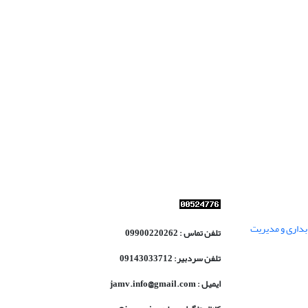
داری و مدیریت
تلفن تماس : 09900220262
تلفن سردبیر: 09143033712
ایمیل : jamv.info@gmail.com