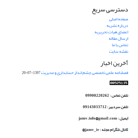
دسترسی سریع
صفحه اصلی
درباره نشریه
اعضای هیات تحریریه
ارسال مقاله
تماس با ما
نقشه سایت
آخرین اخبار
فصلنامه علمی تخصصی چشم انداز حسابداری و مدیریت
1397-07-20
تلفن تماس : 09900220262
تلفن سردبیر: 09143033712
ایمیل : jamv.info@gmail.com
کانال تلگرام مجله : jamv_ir@