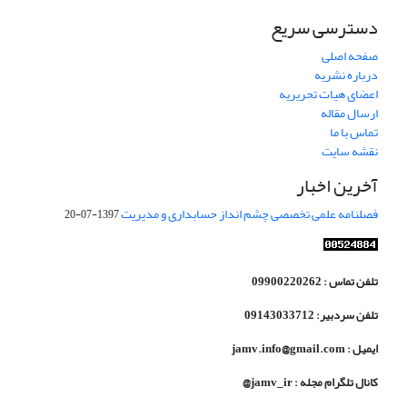
دسترسی سریع
صفحه اصلی
درباره نشریه
اعضای هیات تحریریه
ارسال مقاله
تماس با ما
نقشه سایت
آخرین اخبار
فصلنامه علمی تخصصی چشم انداز حسابداری و مدیریت
1397-07-20
تلفن تماس : 09900220262
تلفن سردبیر: 09143033712
ایمیل : jamv.info@gmail.com
کانال تلگرام مجله : jamv_ir@