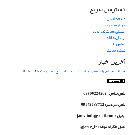
دسترسی سریع
صفحه اصلی
درباره نشریه
اعضای هیات تحریریه
ارسال مقاله
تماس با ما
نقشه سایت
آخرین اخبار
فصلنامه علمی تخصصی چشم انداز حسابداری و مدیریت
1397-07-20
تلفن تماس : 09900220262
تلفن سردبیر: 09143033712
ایمیل : jamv.info@gmail.com
کانال تلگرام مجله : jamv_ir@