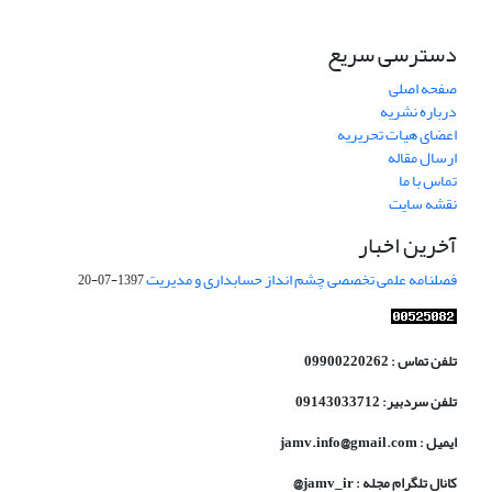
دسترسی سریع
صفحه اصلی
درباره نشریه
اعضای هیات تحریریه
ارسال مقاله
تماس با ما
نقشه سایت
آخرین اخبار
فصلنامه علمی تخصصی چشم انداز حسابداری و مدیریت
1397-07-20
تلفن تماس : 09900220262
تلفن سردبیر: 09143033712
ایمیل : jamv.info@gmail.com
کانال تلگرام مجله : jamv_ir@