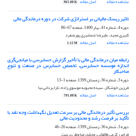
مشاهده مقاله
اصل مقاله
965.88 K
تاثیر ریسک مالیاتی بر استراتژی شرکت در دوره درماندگی مالی
دوره 4، شماره 41، بهار 1400، صفحه
67-86
کبیری مجید، علیرضا شمشیری پورمنفرد
مشاهده مقاله
اصل مقاله
1.12 M
رابطه میان درماندگی مالی با تأخیر گزارش حسابرسی با میانجی‌گری
اندازه موسسه حسابرسی، تخصص حسابرس در صنعت و تنوع
صاحبکار
دوره 3، شماره 36، زمستان 1399، صفحه
1-13
فرزین خوشکار، سیده محبوبه موسوی زاده، تارا یزدانی نیا
مشاهده مقاله
اصل مقاله
791.08 K
بررسی تأثیر درماندگی مالی بر سرعت تعدیل نگهداشت وجه نقد با
تأکید بر فرصت رشد و محدودیت مالی
دوره 3، شماره 36، زمستان 1399، صفحه
26-46
فرامرز کرمی طالقانی، محمّدرضا وطن پرست