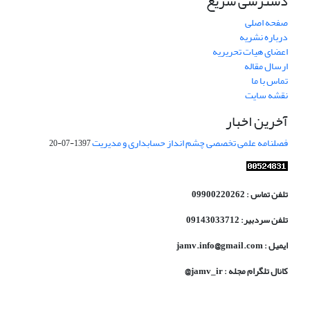
دسترسی سریع
صفحه اصلی
درباره نشریه
اعضای هیات تحریریه
ارسال مقاله
تماس با ما
نقشه سایت
آخرین اخبار
فصلنامه علمی تخصصی چشم انداز حسابداری و مدیریت
1397-07-20
تلفن تماس : 09900220262
تلفن سردبیر: 09143033712
ایمیل : jamv.info@gmail.com
کانال تلگرام مجله : jamv_ir@