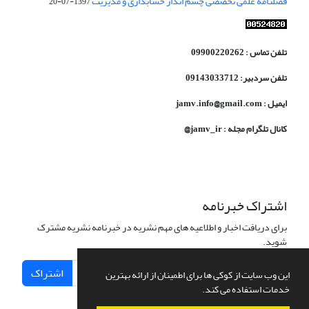
فصلنامه علمی تخصصی چشم انداز حسابداری و مدیریت
1397-07-20
تلفن تماس : 09900220262
تلفن سردبیر: 09143033712
ایمیل : jamv.info@gmail.com
کانال تلگرام مجله : jamv_ir@
اشتراک خبرنامه
برای دریافت اخبار و اطلاعیه های مهم نشریه در خبرنامه نشریه مشترک
شوید.
اشتراک
این وب سایت از کوکی ها برای اطمینان از ارائه بهترین
خدمات استفاده می کند.