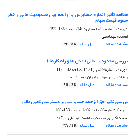
مطالعه تأثیر اندازه حسابرس بر رابطه بین محدودیت مالی و خطر
سقوط قیمت سهام
دوره 7، شماره 92، تابستان 1403، صفحه
186-199
افسانه طهماسبی
مشاهده مقاله
اصل مقاله
793.98 K
بررسی محدودیت مالی ( مدل ها و راهکارها )
دوره 7، شماره 89، بهار 1403، صفحه
102-117
رعنا کمالی، رسول برادران حسن زاده
مشاهده مقاله
اصل مقاله
711.42 K
بررسی تاثیر حق الزحمه حسابرسی بر دسترسی تامین مالی
دوره 6، شماره 86، پاییز 1402، صفحه
153-166
سعید اکبرپور، محمدرضا همدانلو، علی تیرآبادی
مشاهده مقاله
اصل مقاله
772.41 K