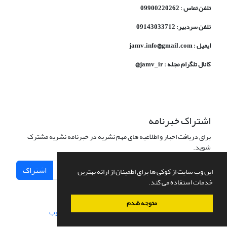
تلفن تماس : 09900220262
تلفن سردبیر: 09143033712
ایمیل : jamv.info@gmail.com
کانال تلگرام مجله : jamv_ir@
اشتراک خبرنامه
برای دریافت اخبار و اطلاعیه های مهم نشریه در خبرنامه نشریه مشترک
شوید.
اشتراک
این وب سایت از کوکی ها برای اطمینان از ارائه بهترین
خدمات استفاده می کند.
متوجه شدم
سامانه مدیریت نشریات علمی.
طراحی و پیاده سازی از
سیناوب