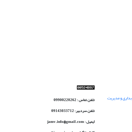
داری و مدیریت
تلفن تماس : 09900220262
تلفن سردبیر: 09143033712
ایمیل : jamv.info@gmail.com