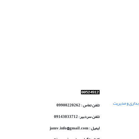
داری و مدیریت
تلفن تماس : 09900220262
تلفن سردبیر: 09143033712
ایمیل : jamv.info@gmail.com