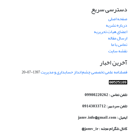
دسترسی سریع
صفحه اصلی
درباره نشریه
اعضای هیات تحریریه
ارسال مقاله
تماس با ما
نقشه سایت
آخرین اخبار
فصلنامه علمی تخصصی چشم انداز حسابداری و مدیریت
1397-07-20
تلفن تماس : 09900220262
تلفن سردبیر: 09143033712
ایمیل : jamv.info@gmail.com
کانال تلگرام مجله : jamv_ir@