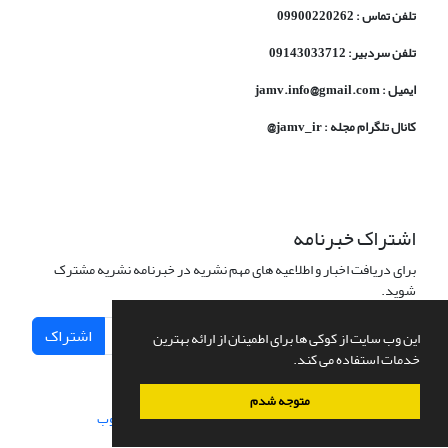
تلفن تماس : 09900220262
تلفن سردبیر: 09143033712
ایمیل : jamv.info@gmail.com
کانال تلگرام مجله : jamv_ir@
اشتراک خبرنامه
برای دریافت اخبار و اطلاعیه های مهم نشریه در خبرنامه نشریه مشترک
شوید.
اشتراک
این وب سایت از کوکی ها برای اطمینان از ارائه بهترین
خدمات استفاده می کند.
متوجه شدم
سامانه مدیریت نشریات علمی.
طراحی و پیاده سازی از
سیناوب