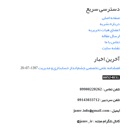
دسترسی سریع
صفحه اصلی
درباره نشریه
اعضای هیات تحریریه
ارسال مقاله
تماس با ما
نقشه سایت
آخرین اخبار
فصلنامه علمی تخصصی چشم انداز حسابداری و مدیریت
1397-07-20
تلفن تماس : 09900220262
تلفن سردبیر: 09143033712
ایمیل : jamv.info@gmail.com
کانال تلگرام مجله : jamv_ir@