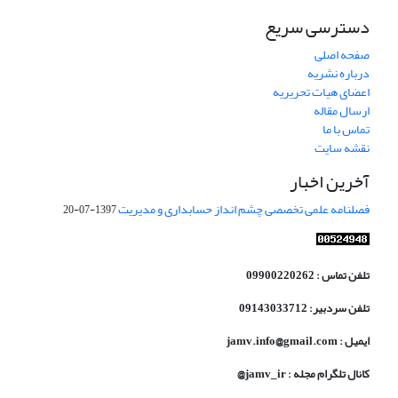
دسترسی سریع
صفحه اصلی
درباره نشریه
اعضای هیات تحریریه
ارسال مقاله
تماس با ما
نقشه سایت
آخرین اخبار
فصلنامه علمی تخصصی چشم انداز حسابداری و مدیریت
1397-07-20
تلفن تماس : 09900220262
تلفن سردبیر: 09143033712
ایمیل : jamv.info@gmail.com
کانال تلگرام مجله : jamv_ir@